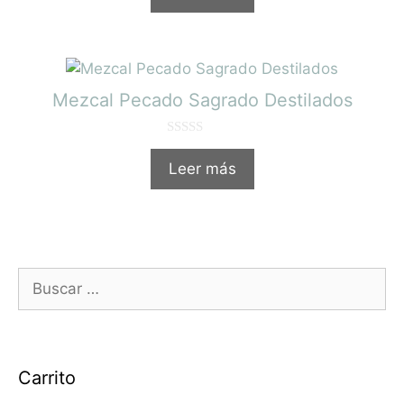
5
Mezcal Pecado Sagrado Destilados
0
d
Leer más
e
5
Carrito