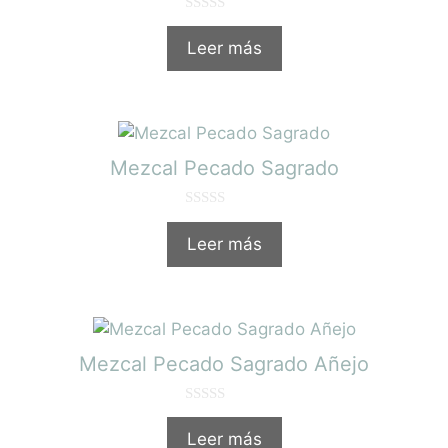
0
d
Leer más
e
5
Mezcal Pecado Sagrado
0
d
Leer más
e
5
Mezcal Pecado Sagrado Añejo
0
d
Leer más
e