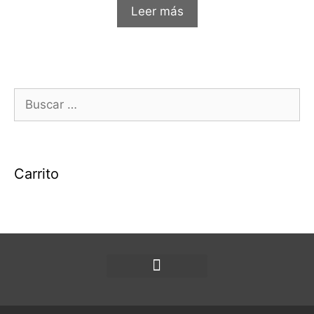
d
Leer más
e
5
Carrito
Política de privacidad