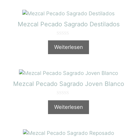
Mezcal Pecado Sagrado Destilados
0
v
Weiterlesen
o
n
5
Mezcal Pecado Sagrado Joven Blanco
0
v
Weiterlesen
o
n
5