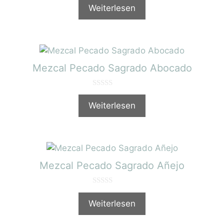
v
Weiterlesen
o
n
5
Mezcal Pecado Sagrado Abocado
0
v
Weiterlesen
o
n
5
Mezcal Pecado Sagrado Añejo
0
v
Weiterlesen
o
n
5