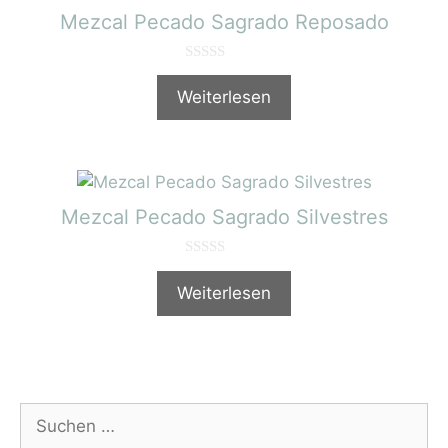
Mezcal Pecado Sagrado Reposado
0
v
Weiterlesen
o
n
5
Mezcal Pecado Sagrado Silvestres
0
v
Weiterlesen
o
n
5